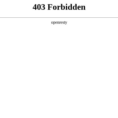
牌天地
经销商查询
全新一代 瑞虎9
瑞虎9X