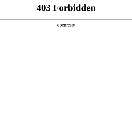
牌天地
全新一代 瑞虎9
瑞虎9X