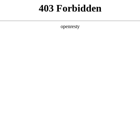
牌天地
预约品鉴
验，感受z6mg人生就是博汽车的驾乘动力，我们将根据
，以便更好为您提供试驾服务，信息提交成功后，服务中心
动与您联系！
1.选择您要驾驶的车型
全新一代 瑞虎9
瑞虎9X